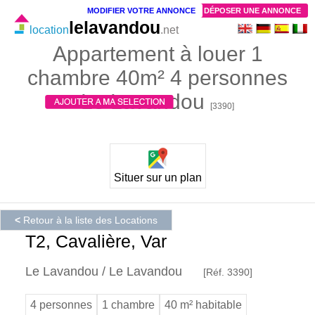
MODIFIER VOTRE ANNONCE
DÉPOSER UNE ANNONCE
lelavandou
location
.net
Appartement à louer 1
chambre 40m² 4 personnes
Le Lavandou
[3390]
Situer sur un plan
<
Retour à la liste des Locations
T2, Cavalière, Var
Le Lavandou / Le Lavandou
[Réf. 3390]
4 personnes
1 chambre
40 m² habitable