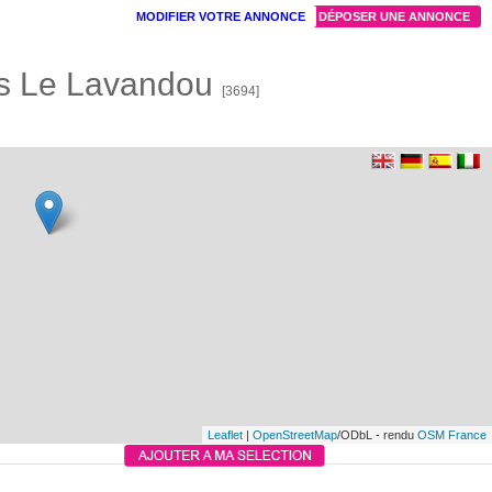
MODIFIER VOTRE ANNONCE
DÉPOSER UNE ANNONCE
es Le Lavandou
[3694]
Leaflet
|
OpenStreetMap
/ODbL - rendu
OSM France