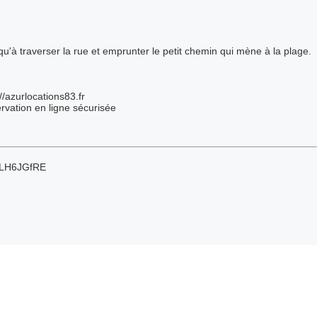
u'à traverser la rue et emprunter le petit chemin qui mène à la plage.
/azurlocations83.fr
servation en ligne sécurisée
4GLH6JGfRE