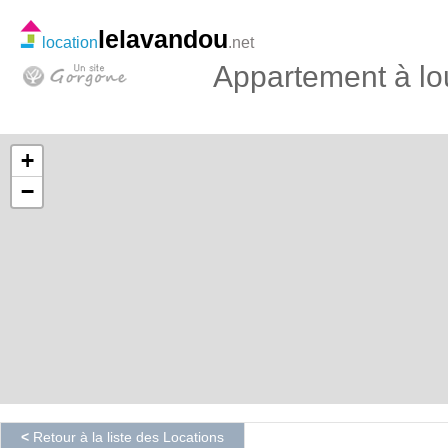
lelavandou
location
.net
Appartement à l
+
−
<
Retour à la liste des Locations