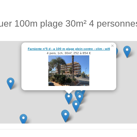
ouer 100m plage 30m² 4 personn
×
Farniente n°5 d - a 100 m plage plein centre - clim - wifi
4 pers, 1ch, 30m², 252 à 854 €