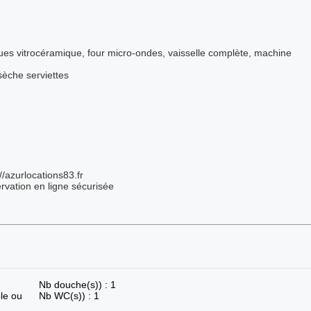
ques vitrocéramique, four micro-ondes, vaisselle complète, machine
sèche serviettes
/azurlocations83.fr
servation en ligne sécurisée
Nb douche(s)) : 1
le ou
Nb WC(s)) : 1