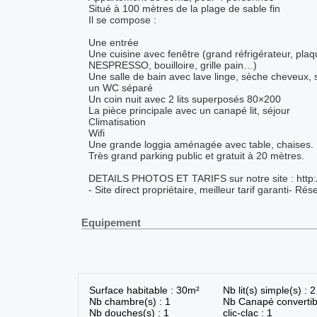
Situé à 100 mètres de la plage de sable fin
Il se compose :
Une entrée
Une cuisine avec fenêtre (grand réfrigérateur, pla
NESPRESSO, bouilloire, grille pain…)
Une salle de bain avec lave linge, sèche cheveux, 
un WC séparé
Un coin nuit avec 2 lits superposés 80×200
La pièce principale avec un canapé lit, séjour
Climatisation
Wifi
Une grande loggia aménagée avec table, chaises.
Très grand parking public et gratuit à 20 mètres.
DETAILS PHOTOS ET TARIFS sur notre site : http:/
- Site direct propriétaire, meilleur tarif garanti- Ré
Equipement
Surface habitable : 30m²
Nb lit(s) simple(s) : 2
Nb chambre(s) : 1
Nb Canapé convertib
Nb douches(s) : 1
clic-clac : 1