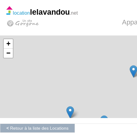
lelavandou
location
.net
Appa
+
−
<
Retour à la liste des Locations