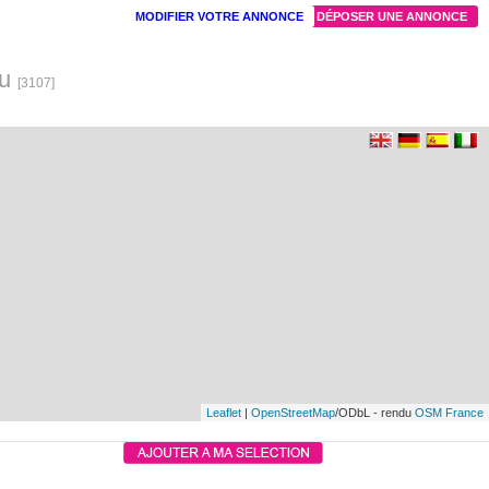
MODIFIER VOTRE ANNONCE
DÉPOSER UNE ANNONCE
ou
[3107]
Leaflet
|
OpenStreetMap
/ODbL - rendu
OSM France