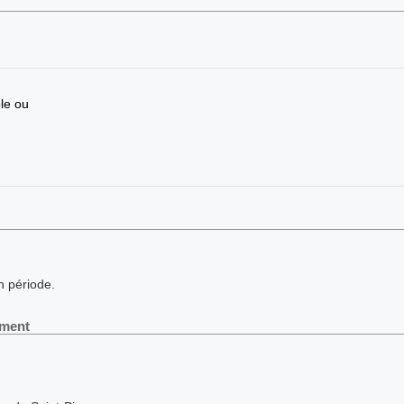
le ou
n période.
ement