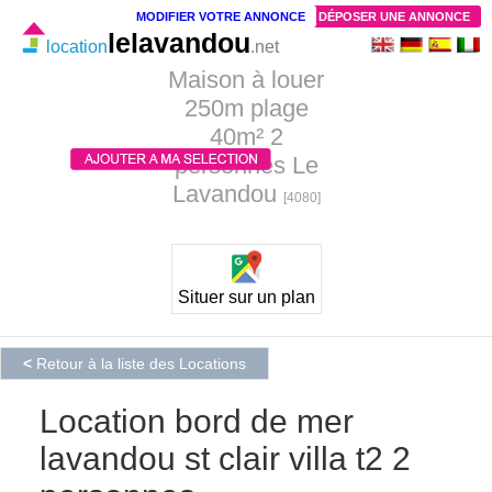
MODIFIER VOTRE ANNONCE
DÉPOSER UNE ANNONCE
lelavandou
location
.net
Maison à louer
250m plage
40m² 2
personnes Le
Lavandou
[4080]
Situer sur un plan
<
Retour à la liste des Locations
Location bord de mer
lavandou st clair villa t2 2