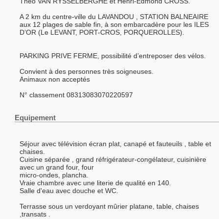
Théo VAN RYSSELBERGHE et Henri-Edmond CROSS.
A 2 km du centre-ville du LAVANDOU , STATION BALNEAIRE
aux 12 plages de sable fin, à son embarcadère pour les ILES
D’OR (Le LEVANT, PORT-CROS, PORQUEROLLES).
PARKING PRIVE FERME, possibilité d’entreposer des vélos.
Convient à des personnes très soigneuses.
Animaux non acceptés
N° classement 08313083070220597
Equipement
Séjour avec télévision écran plat, canapé et fauteuils , table et
chaises.
Cuisine séparée , grand réfrigérateur-congélateur, cuisinière
avec un grand four, four
micro-ondes, plancha.
Vraie chambre avec une literie de qualité en 140.
Salle d'eau avec douche et WC.
Terrasse sous un verdoyant mûrier platane, table, chaises
,transats .