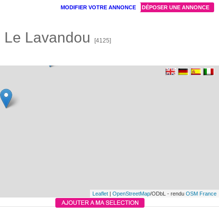
MODIFIER VOTRE ANNONCE
DÉPOSER UNE ANNONCE
s Le Lavandou
[4125]
Leaflet
|
OpenStreetMap
/ODbL - rendu
OSM France