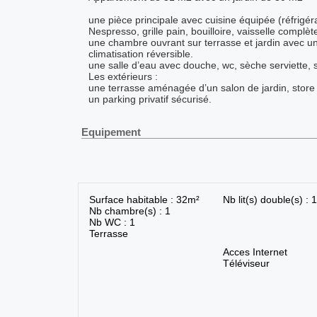
une pièce principale avec cuisine équipée (réfrigér
Nespresso, grille pain, bouilloire, vaisselle complè
une chambre ouvrant sur terrasse et jardin avec un
climatisation réversible.
une salle d’eau avec douche, wc, sèche serviette, s
Les extérieurs :
​une terrasse aménagée d’un salon de jardin, store
un parking privatif sécurisé.
Equipement
Surface habitable : 32m²
Nb lit(s) double(s) : 1
Nb chambre(s) : 1
Nb WC : 1
Terrasse
Acces Internet
Téléviseur