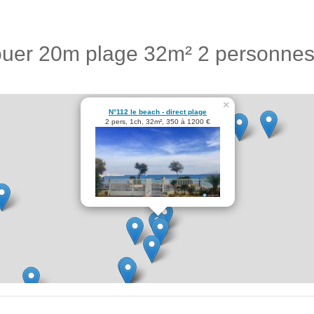
ouer 20m plage 32m² 2 personne
×
N°112 le beach - direct plage
2 pers, 1ch, 32m², 350 à 1200 €