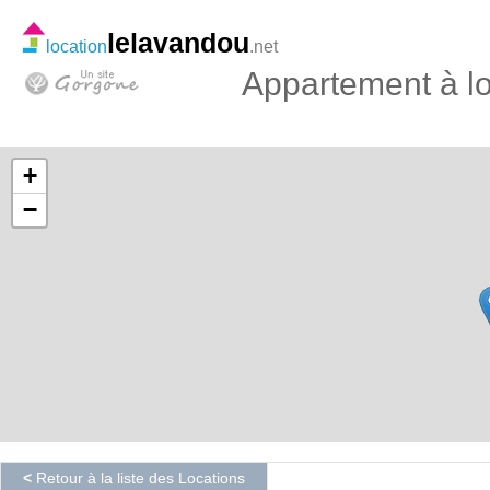
lelavandou
location
.net
Appartement à l
+
−
<
Retour à la liste des Locations