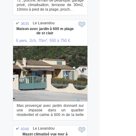
T2 , piscine, terrain de pétanque, garage
privé, climatisation, terrasse de 30m2,
10mns à pied de la plage, proch...
Le Lavandou
n°
3635
Maison avec jardin à 600 m plage
de st clair
6 pers, 2ch, 70m², 550 à 750 €
Mas provençal avec jardin donnant sur
une impasse dans un quartier
résidentiel et calme à 600 m de la belle
plage de st ...
Le Lavandou
n°
4046
Mazet climatisé vue mer à