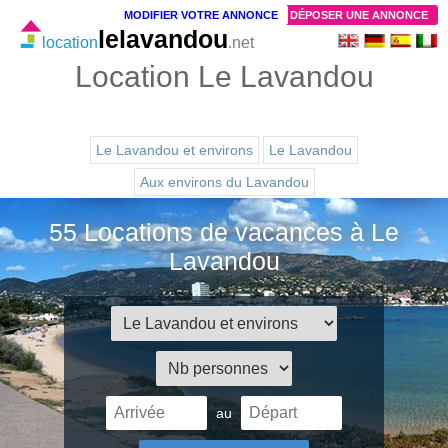
MODIFIER VOTRE ANNONCE
DÉPOSER UNE ANNONCE
lelavandou
location
.net
Location Le Lavandou
Le Lavandou et environs
Le Lavandou
Aux environs du Lavandou
55 Locations de vacances à Le
Lavandou
au