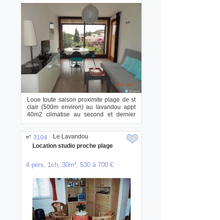
Loue toute saison proximite plage de st
clair (500m environ) au lavandou appt
40m2 climatise au second et dernier
etage ...
Le Lavandou
n°
3104
Location studio proche plage
4 pers, 1ch, 30m², 530 à 700 €