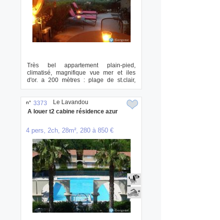
Très bel appartement plain-pied,
climatisé, magnifique vue mer et iles
d'or. a 200 mètres : plage de st.clair,
commerce...
Le Lavandou
n°
3373
A louer t2 cabine résidence azur
4 pers, 2ch, 28m², 280 à 850 €