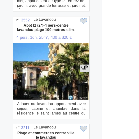
mer, appartement de type t2, en rez-de-
jardin, avec grande terrasse et jardinet.
ré...
Le Lavandou
n°
3552
Appt t2 (2*)-4 pers-centre
lavandou-plage 100 mètres-clim-
parking
4 pers, 1ch, 25m², 400 à 820 €
A louer au lavandou appartement avec
séjour, cabine et chambre dans la
résidence le saint james au centre du
lavandou et...
Le Lavandou
n°
3211
Plage et commerces centre ville
le lavandou