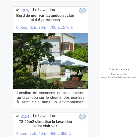
Le Lavandou
n°
4078
Bord de mer var lavandou st clair
t4 4-6 personnes
6 pers, 3ch, 70m², 780 à 1570 €
Les amis de
www.locationlelavandou.net
Location de vacances en toute saison
au lavandou sur le chemin des peintres
à saint clair, dans un environnement
typiqu...
Le Lavandou
n°
3154
T2-40m2 climatise le lavandou
saint clair var
4 pers, 1ch, 40m², 450 à 850 €