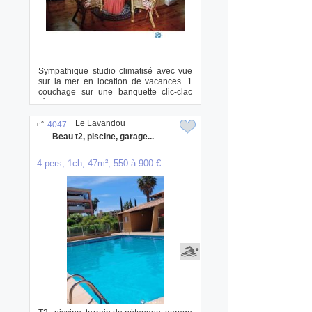
Sympathique studio climatisé avec vue
sur la mer en location de vacances. 1
couchage sur une banquette clic-clac
récent...
Le Lavandou
n°
4047
Beau t2, piscine, garage...
4 pers, 1ch, 47m², 550 à 900 €